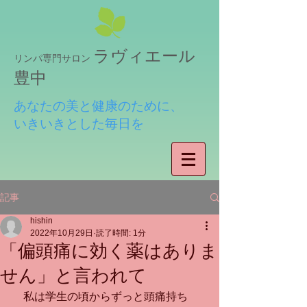
ラヴィエール
リンパ専門サロン
豊中
あなたの美と健康のために、
いきいきとした毎日を
記事
hishin
2022年10月29日
読了時間: 1分
「偏頭痛に効く薬はありま
せん」と言われて
　私は学生の頃からずっと頭痛持ち