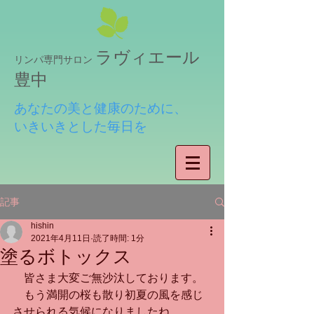
ラヴィエール
リンパ専門サロン
豊中
あなたの美と健康のために、
いきいきとした毎日を
記事
hishin
2021年4月11日
読了時間: 1分
塗るボトックス
　皆さま大変ご無沙汰しております。
　もう満開の桜も散り初夏の風を感じ
させられる気候になりましたね。