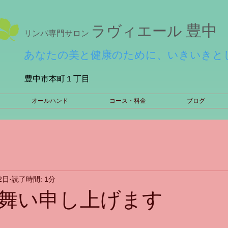
豊中
ラヴィエール
リンパ専門サロン
あなたの美と健康のために、いきいきと
豊中市本町１丁目
オールハンド
コース・料金
ブログ
2日
読了時間: 1分
舞い申し上げます