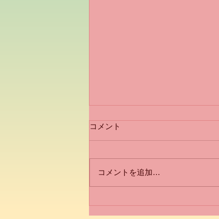
令和八年 新年を迎えて
コメント
新年のお慶びを申し上げます 昨
年は大変お世話になリました 今
年も細胞レベルでリンパ液を綺麗
コメントを追加…
に保つことを目指し、キメ細かな
施術を心がけ、お客様の健やかな
毎日のお役に立てればと考えてお
ります 本年も何卒宜しくお願い