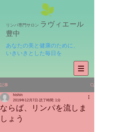
ラヴィエール
リンパ専門サロン
豊中
あなたの美と健康のために、
いきいきとした毎日を
記事
hishin
2019年12月7日
読了時間: 1分
ならば、リンパを流しま
しょう